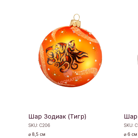
Шар Зодиак (Тигр)
Шар
SKU:
C206
SKU:
C
⌀ 8,5 см
⌀ 6 см