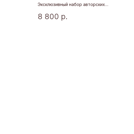
Эксклюзивный набор авторских
украшений по мотивам одноименной
8 800
р.
сказки Андрея Усачева