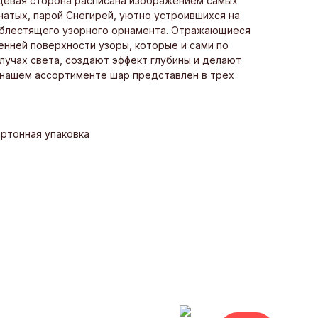
ицевая сторона расписана изображением самых
натых, парой Снегирей, уютно устроившихся на
и блестящего узорного орнамента. Отражающиеся
енней поверхности узоры, которые и сами по
лучах света, создают эффект глубины и делают
 нашем ассортименте шар представлен в трех
артонная упаковка