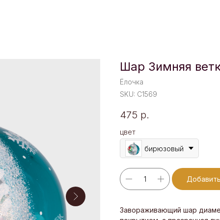
Шар Зимняя вет
Ёлочка
SKU:
C1569
475
р.
цвет
бирюзовый
Добавить
Завораживающий шар диамет