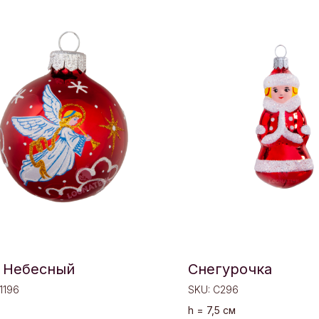
 Небесный
Снегурочка
1196
SKU:
C296
h = 7,5 см