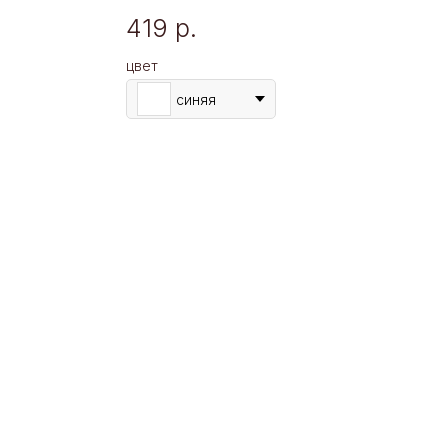
419
р.
цвет
синяя