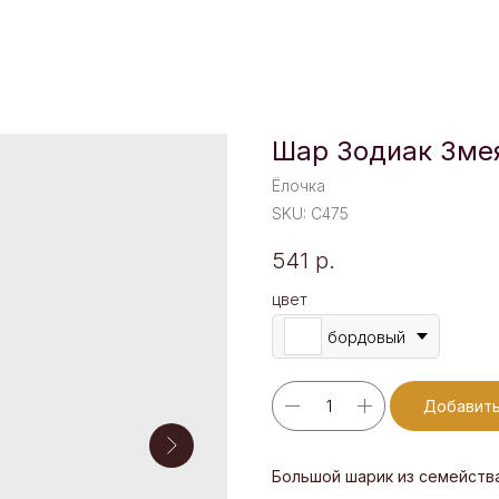
Шар Зодиак Зме
Ёлочка
SKU:
C475
541
р.
цвет
бордовый
Добавить
Большой шарик из семейств