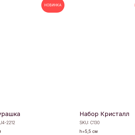
НОВИНКА
урашка
Набор Кристалл
U4-2212
SKU:
C130
м
h=5,5 см