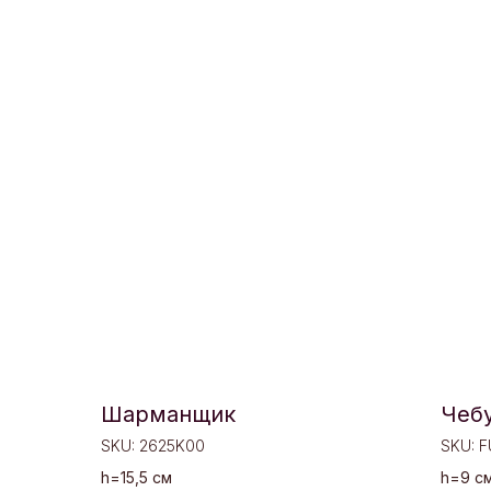
Шарманщик
Чеб
SKU:
2625K00
SKU:
F
h=15,5 см
h=9 с