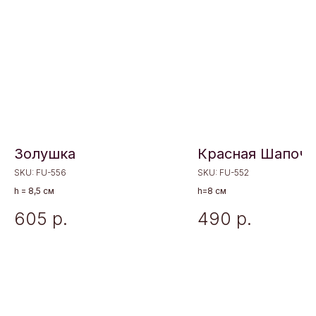
Золушка
Красная Шапочк
SKU:
FU-556
SKU:
FU-552
h = 8,5 см
h=8 см
605
р.
490
р.