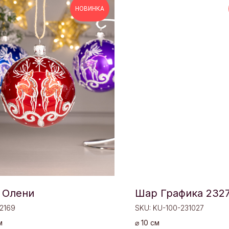
НОВИНКА
 Олени
Шар Графика 232
2169
SKU:
KU-100-231027
м
⌀ 10 см