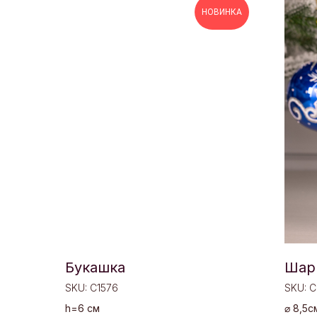
НОВИНКА
Букашка
Шар
SKU:
C1576
SKU:
C
h=6 см
⌀ 8,5с