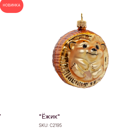
НОВИНКА
7
"Ёжик"
SKU:
C2195