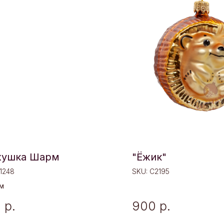
хушка Шарм
"Ёжик"
1248
SKU:
C2195
см
9
р.
900
р.