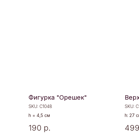
Фигурка "Орешек"
Вер
SKU:
C1048
SKU:
C
h = 4,5 см
h: 27 
190
р.
49