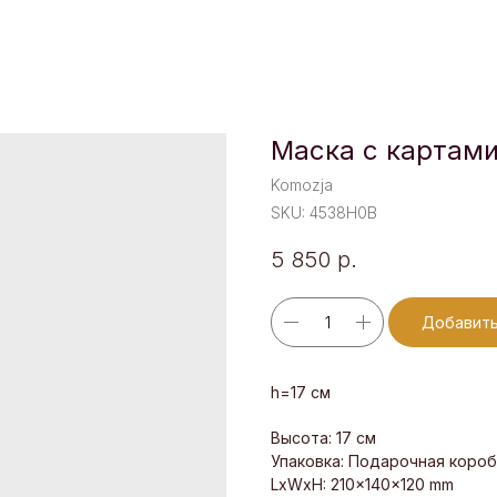
Маска с картам
Komozja
SKU:
4538H0B
5 850
р.
Добавить
h=17 см
Высота: 17 см
Упаковка: Подарочная короб
LxWxH: 210x140x120 mm